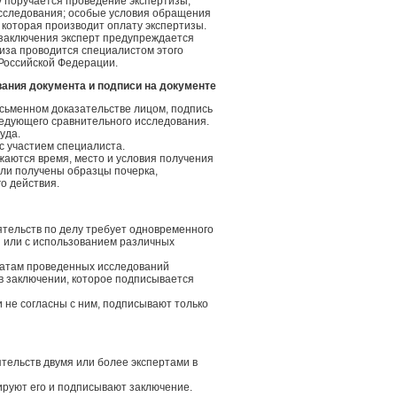
у поручается проведение экспертизы;
исследования; особые условия обращения
 которая производит оплату экспертизы.
о заключения эксперт предупреждается
тиза проводится специалистом этого
 Российской Федерации.
вания документа и подписи на документе
исьменном доказательстве лицом, подпись
ледующего сравнительного исследования.
уда.
с участием специалиста.
ажаются время, место и условия получения
ыли получены образцы почерка,
о действия.
ятельств по делу требует одновременного
 или с использованием различных
ьтатам проведенных исследований
в заключении, которое подписывается
 не согласны с ним, подписывают только
тельств двумя или более экспертами в
ируют его и подписывают заключение.