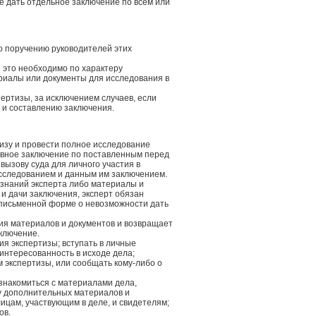
ве дать отдельное заключение по всем или
о поручению руководителей этих
и это необходимо по характеру
риалы или документы для исследования в
пертизы, за исключением случаев, если
 и составлению заключения.
тизу и провести полное исследование
ивное заключение по поставленным перед
 вызову суда для личного участия в
исследованием и данным им заключением.
 знаний эксперта либо материалы и
и дачи заключения, эксперт обязан
 письменной форме о невозможности дать
ия материалов и документов и возвращает
ключение.
я экспертизы; вступать в личные
аинтересованность в исходе дела;
м экспертизы, или сообщать кому-либо о
 знакомиться с материалами дела,
му дополнительных материалов и
ицам, участвующим в деле, и свидетелям;
ов.