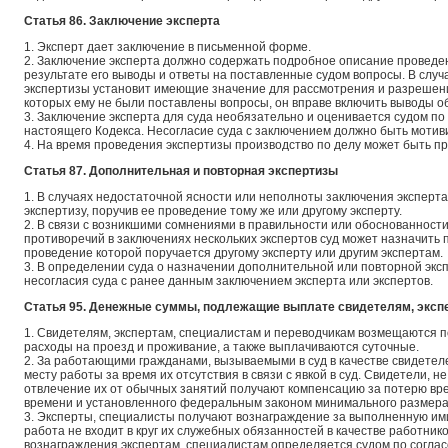
Статья 86. Заключение эксперта
1. Эксперт дает заключение в письменной форме.
2. Заключение эксперта должно содержать подробное описание проведе
результате его выводы и ответы на поставленные судом вопросы. В случ
экспертизы установит имеющие значение для рассмотрения и разрешени
которых ему не были поставлены вопросы, он вправе включить выводы об
3. Заключение эксперта для суда необязательно и оценивается судом по
настоящего Кодекса. Несогласие суда с заключением должно быть мотив
4. На время проведения экспертизы производство по делу может быть п
Статья 87. Дополнительная и повторная экспертизы
1. В случаях недостаточной ясности или неполноты заключения эксперт
экспертизу, поручив ее проведение тому же или другому эксперту.
2. В связи с возникшими сомнениями в правильности или обоснованност
противоречий в заключениях нескольких экспертов суд может назначить 
проведение которой поручается другому эксперту или другим экспертам.
3. В определении суда о назначении дополнительной или повторной эк
несогласия суда с ранее данным заключением эксперта или экспертов.
Статья 95. Денежные суммы, подлежащие выплате свидетелям, эксп
1. Свидетелям, экспертам, специалистам и переводчикам возмещаются по
расходы на проезд и проживание, а также выплачиваются суточные.
2. За работающими гражданами, вызываемыми в суд в качестве свидетел
месту работы за время их отсутствия в связи с явкой в суд. Свидетели, 
отвлечение их от обычных занятий получают компенсацию за потерю вре
времени и установленного федеральным законом минимального размера
3. Эксперты, специалисты получают вознаграждение за выполненную ими
работа не входит в круг их служебных обязанностей в качестве работник
вознаграждения экспертам, специалистам определяется судом по соглас