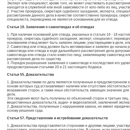
Эксперт или специалист, кроме того, не может участвовать в рассмотрен
находится в служебной или иной зависимости от кого-либо из лиц, участ
2. Участие прокурора, секретаря судебного заседания, эксперта, специ
рассмотрении данного дела в качестве соответственно прокурора, секрет
специалиста, переводчика не является основанием для их отвода.
Статья 19. Заявления о самоотводах и об отводах
1. При наличии оснований для отвода, указанных в статьях 16 - 18 настоя
прокурор, секретарь судебного заседания, эксперт, специалист, перевод
основаниям отвод может быть заявлен лицами, участвующими в деле, ил
2. Самоотвод или отвод должен быть мотивирован и заявлен до начала 
самоотвода или отвода в ходе дальнейшего рассмотрения дела допускает
самоотвода или отвода стало известно лицу, заявляющему самоотвод или
рассмотрения дела по существу.
3. Порядок разрешения заявления о самоотводе и последствия его удо
предусмотренным статьями 20 и 21 настоящего Кодекса.
Статья 55. Доказательства
1. Доказательствами по делу являются полученные в предусмотренном з
основе которых суд устанавливает наличие или отсутствие обстоятельс
возражения сторон, а также иных обстоятельств, имеющих значение дл
дела.
Эти сведения могут быть получены из объяснений сторон и третьих лиц,
вещественных доказательств, аудио- и видеозаписей, заключений экспер
2. Доказательства, полученные с нарушением закона, не имеют юридичес
основу решения суда.
Статья 57. Представление и истребование доказательств
1. Доказательства представляются сторонами и другими лицами, участв
представить дополнительные доказательства. В случае, если представл