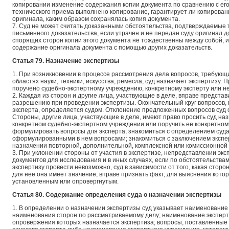
копировании изменение содержания копии документа по сравнению с его
технического приема выполнено копирование, гарантирует ли копирован
оригинала, каким образом сохранялась копия документа.
7. Суд не может считать доказанными обстоятельства, подтверждаемые 
письменного доказательства, если утрачен и не передан суду оригинал 
спорящих сторон копии этого документа не тождественны между собой, 
содержание оригинала документа с помощью других доказательств.
Статья 79. Назначение экспертизы
1. При возникновении в процессе рассмотрения дела вопросов, требующ
областях науки, техники, искусства, ремесла, суд назначает экспертизу.
поручено судебно-экспертному учреждению, конкретному эксперту или не
2. Каждая из сторон и другие лица, участвующие в деле, вправе предста
разрешению при проведении экспертизы. Окончательный круг вопросов,
эксперта, определяется судом. Отклонение предложенных вопросов суд 
Стороны, другие лица, участвующие в деле, имеют право просить суд на
конкретном судебно-экспертном учреждении или поручить ее конкретному 
формулировать вопросы для эксперта; знакомиться с определением суда
сформулированными в нем вопросами; знакомиться с заключением экспер
назначении повторной, дополнительной, комплексной или комиссионной 
3. При уклонении стороны от участия в экспертизе, непредставлении э
документов для исследования и в иных случаях, если по обстоятельствам
экспертизу провести невозможно, суд в зависимости от того, какая сторон
для нее она имеет значение, вправе признать факт, для выяснения кото
установленным или опровергнутым.
Статья 80. Содержание определения суда о назначении экспертизы
1. В определении о назначении экспертизы суд указывает наименование 
наименования сторон по рассматриваемому делу; наименование эксперт
опровержения которых назначается экспертиза; вопросы, поставленные 