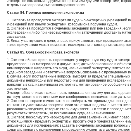
Эксперт, не согласный с другим экспертом или другими экспертами, впра
отдельным вопросам, вызвавшим разногласия.
Статья 84. Порядок проведения экспертизы
1. Экспертиза проводится экспертами судебно-экспертных учреждений п
учреждений или иными экспертами, которым она поручена судом.
2. Экспертиза проводится в судебном заседании или вне заседания, есл
исследований либо при невозможности или затруднении доставить мате
заседании.
3. Лица, участвующие в деле, вправе присутствовать при проведении экс
такое присутствие может помешать исследованию, совещанию экспертов
Статья 85. Обязанности и права эксперта
1. Эксперт обязан принять к производству порученную ему судом экспер
представленных материалов и документов; дать обоснованное и объект
ним вопросам и направить его в суд, назначивший экспертизу; явиться по
судебном заседании и ответить на вопросы, связанные с проведенным 
В случае, если поставленные вопросы выходят за пределы специальных
документы непригодны или недостаточны для проведения исследований 
направить в суд, назначивший экспертизу, мотивированное сообщение в
заключение.
Эксперт обеспечивает сохранность представленных ему для исследован
их в суд вместе с заключением или сообщением о невозможности дать за
2. Эксперт не вправе самостоятельно собирать материалы для проведени
контакты с участниками процесса, если это ставит под сомнение его нез
разглашать сведения, которые стали ему известны в связи с проведение
результатах экспертизы, за исключением суда, ее назначившего.
3. Эксперт, поскольку это необходимо для дачи заключения, имеет право
относящимися к предмету экспертизы; просить суд о предоставлении е
документов для исследования; задавать в судебном заседании вопросы л
ходатайствовать о привлечении к проведению экспертизы других эксперт