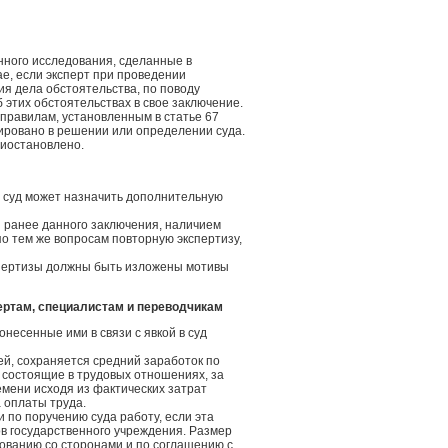
нного исследования, сделанные в
ае, если эксперт при проведении
я дела обстоятельства, по поводу
 этих обстоятельствах в свое заключение.
 правилам, установленным в статье 67
ировано в решении или определении суда.
риостановлено.
а суд может назначить дополнительную
и ранее данного заключения, наличием
по тем же вопросам повторную экспертизу,
спертизы должны быть изложены мотивы
ертам, специалистам и переводчикам
несенные ими в связи с явкой в суд
ей, сохраняется средний заработок по
не состоящие в трудовых отношениях, за
мени исходя из фактических затрат
 оплаты труда.
 по поручению суда работу, если эта
ов государственного учреждения. Размер
ованию со сторонами и по соглашению с