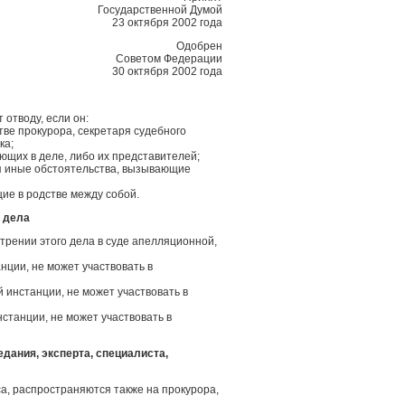
Государственной Думой
23 октября 2002 года
Одобрен
Советом Федерации
30 октября 2002 года
 отводу, если он:
тве прокурора, секретаря судебного
ка;
ующих в деле, либо их представителей;
ся иные обстоятельства, вызывающие
щие в родстве между собой.
и дела
отрении этого дела в суде апелляционной,
нции, не может участвовать в
 инстанции, не может участвовать в
станции, не может участвовать в
едания, эксперта, специалиста,
са, распространяются также на прокурора,