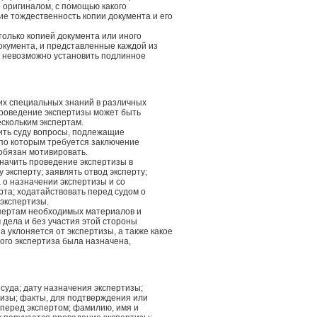
 оригиналом, с помощью какого
ие тождественность копии документа и его
только копией документа или иного
документа, и представленные каждой из
и невозможно установить подлинное
их специальных знаний в различных
 Проведение экспертизы может быть
скольким экспертам.
вить суду вопросы, подлежащие
 по которым требуется заключение
обязан мотивировать.
значить проведение экспертизы в
эксперту; заявлять отвод эксперту;
 о назначении экспертизы и со
та; ходатайствовать перед судом о
экспертизы.
кспертам необходимых материалов и
 дела и без участия этой стороны
а уклоняется от экспертизы, а также какое
рого экспертиза была назначена,
суда; дату назначения экспертизы;
изы; факты, для подтверждения или
перед экспертом; фамилию, имя и