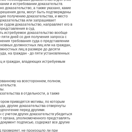
рании и истребовании доказательств.
о доказательство, а также указано, какие
зрешения дела, могут быть подтверждены
щие получению доказательства, и место
 доказательства или запрашивает
е судом доказательство, направляет его в
представления в суд.
ть истребуемое доказательство вообще
е пяти дней со дня получения запроса с
лнения требования суда о представлении
иновных должностных лиц или на граждан,
лжностных лиц в размере до десяти
а, на граждан - до пяти установленных
ц и граждан, владеющих истребуемым
нованному на всестороннем, полном,
ательств.
лы.
азательства в отдельности, а также
отором приводятся мотивы, по которым
уда, другие доказательства отвергнуты
едпочтение перед другими.
 с учетом других доказательств убедиться
от органа, уполномоченного представлять
документ подписью, содержат все другие
д проверяет, не произошло ли при