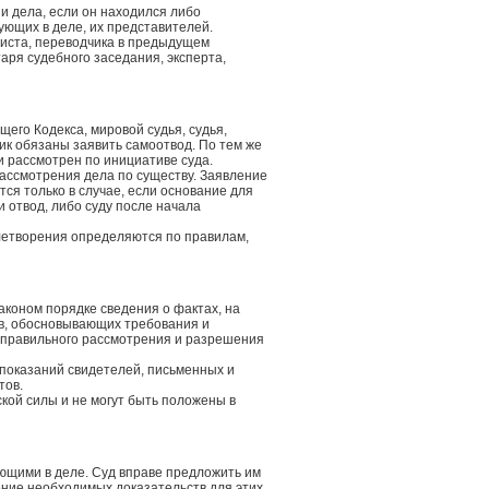
ии дела, если он находился либо
вующих в деле, их представителей.
алиста, переводчика в предыдущем
аря судебного заседания, эксперта,
щего Кодекса, мировой судья, судья,
чик обязаны заявить самоотвод. По тем же
и рассмотрен по инициативе суда.
рассмотрения дела по существу. Заявление
ся только в случае, если основание для
 отвод, либо суду после начала
влетворения определяются по правилам,
аконом порядке сведения о фактах, на
тв, обосновывающих требования и
я правильного рассмотрения и разрешения
 показаний свидетелей, письменных и
тов.
кой силы и не могут быть положены в
ующими в деле. Суд вправе предложить им
ение необходимых доказательств для этих