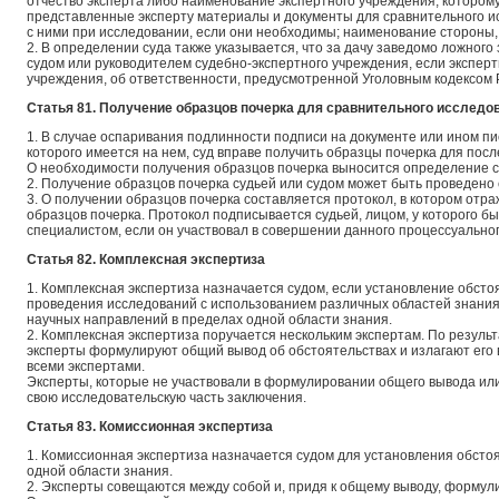
отчество эксперта либо наименование экспертного учреждения, котором
представленные эксперту материалы и документы для сравнительного 
с ними при исследовании, если они необходимы; наименование стороны,
2. В определении суда также указывается, что за дачу заведомо ложног
судом или руководителем судебно-экспертного учреждения, если экспер
учреждения, об ответственности, предусмотренной Уголовным кодексом
Статья 81. Получение образцов почерка для сравнительного исследо
1. В случае оспаривания подлинности подписи на документе или ином п
которого имеется на нем, суд вправе получить образцы почерка для пос
О необходимости получения образцов почерка выносится определение с
2. Получение образцов почерка судьей или судом может быть проведено 
3. О получении образцов почерка составляется протокол, в котором отр
образцов почерка. Протокол подписывается судьей, лицом, у которого б
специалистом, если он участвовал в совершении данного процессуальног
Статья 82. Комплексная экспертиза
1. Комплексная экспертиза назначается судом, если установление обсто
проведения исследований с использованием различных областей знания
научных направлений в пределах одной области знания.
2. Комплексная экспертиза поручается нескольким экспертам. По резул
эксперты формулируют общий вывод об обстоятельствах и излагают его 
всеми экспертами.
Эксперты, которые не участвовали в формулировании общего вывода или
свою исследовательскую часть заключения.
Статья 83. Комиссионная экспертиза
1. Комиссионная экспертиза назначается судом для установления обстоя
одной области знания.
2. Эксперты совещаются между собой и, придя к общему выводу, формул