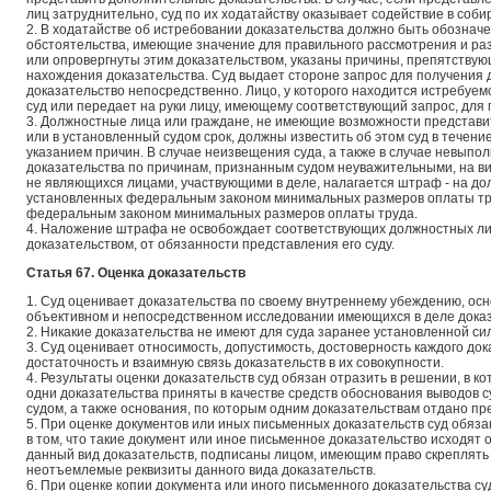
лиц затруднительно, суд по их ходатайству оказывает содействие в соби
2. В ходатайстве об истребовании доказательства должно быть обозначен
обстоятельства, имеющие значение для правильного рассмотрения и ра
или опровергнуты этим доказательством, указаны причины, препятствую
нахождения доказательства. Суд выдает стороне запрос для получения
доказательство непосредственно. Лицо, у которого находится истребуемо
суд или передает на руки лицу, имеющему соответствующий запрос, для 
3. Должностные лица или граждане, не имеющие возможности представи
или в установленный судом срок, должны известить об этом суд в течени
указанием причин. В случае неизвещения суда, а также в случае невыпо
доказательства по причинам, признанным судом неуважительными, на в
не являющихся лицами, участвующими в деле, налагается штраф - на до
установленных федеральным законом минимальных размеров оплаты труд
федеральным законом минимальных размеров оплаты труда.
4. Наложение штрафа не освобождает соответствующих должностных ли
доказательством, от обязанности представления его суду.
Статья 67. Оценка доказательств
1. Суд оценивает доказательства по своему внутреннему убеждению, ос
объективном и непосредственном исследовании имеющихся в деле доказ
2. Никакие доказательства не имеют для суда заранее установленной си
3. Суд оценивает относимость, допустимость, достоверность каждого док
достаточность и взаимную связь доказательств в их совокупности.
4. Результаты оценки доказательств суд обязан отразить в решении, в к
одни доказательства приняты в качестве средств обоснования выводов с
судом, а также основания, по которым одним доказательствам отдано пр
5. При оценке документов или иных письменных доказательств суд обязан
в том, что такие документ или иное письменное доказательство исходят 
данный вид доказательств, подписаны лицом, имеющим право скреплять 
неотъемлемые реквизиты данного вида доказательств.
6. При оценке копии документа или иного письменного доказательства су