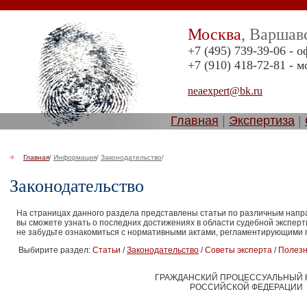
Москва
, Варшав
+7 (495) 739-39-06 - 
+7 (910) 418-72-81 -
neaexpert@bk.ru
Главная
|
Экспертиза
|
Главная
/
Информация
/
Законодательство
/
Законодательство
На страницах данного раздела представлены статьи по различным напра
вы сможете узнать о последних достижениях в области судебной эксперт
не забудьте ознакомиться с нормативными актами, регламентирующими 
Выбирите раздел:
Статьи
/
Законодательство
/
Советы эксперта
/
Полезн
ГРАЖДАНСКИЙ ПРОЦЕССУАЛЬНЫЙ 
РОССИЙСКОЙ ФЕДЕРАЦИИ