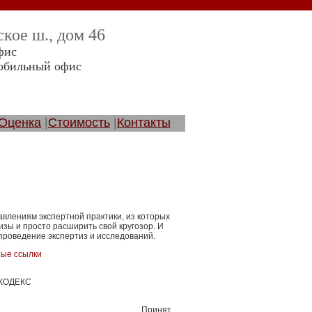
ское ш., дом 46
офис
 мобильный офис
Оценка
|
Стоимость
|
Контакты
влениям экспертной практики, из которых
изы и просто расширить свой кругозор. И
проведение экспертиз и исследований.
ые ссылки
КОДЕКС
Принят