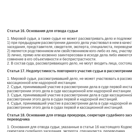
Статья 16. Основания для отвода судьи
1. Мировой судья, а также судья не может рассматривать дело и подлежит
1) при предыдущем рассмотрении данного дела участвовал в нем в качес
заседания, представителя, свидетеля, эксперта, специалиста, переводчи
2) является родственником или свойственником кого-либо из лиц, участв
3) лично, прямо или косвенно заинтересован в исходе дела либо имеют
сомнение в его объективности и беспристрастности.
2. В состав суда, рассматривающего дело, не могут входить лица, состоя
Статья 17. Недопустимость повторного участия судьи в рассмотрени
1. Мировой судья, рассматривавший дело, не может участвовать в рассм
кассационной или надзорной инстанции.
2. Судья, принимавший участие в рассмотрении дела в суде первой инста
рассмотрении этого дела в суде кассационной или надзорной инстанции.
3. Судья, принимавший участие в рассмотрении дела в суде кассационной
рассмотрении этого дела в судах первой и надзорной инстанций.
4. Судья, принимавший участие в рассмотрении дела в суде надзорной ин
рассмотрении этого дела в судах первой и кассационной инстанций.
Статья 18. Основания для отвода прокурора, секретаря судебного зас
переводчика
1. Основания для отвода судьи, указанные в статье 16 настоящего Кодек
секретаря судебного заседания, эксперта, специалиста, переводчика.