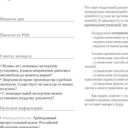
Что такое поддельный докуме
копировально-множительной т
печатей и т.д.) или же части
Индексы дня
печатей). В зависимости от 
криминалистической экс
почерков
Посредством
Новости от РБК
- подпись выполнена не т
- подпись выполнена на
- подписи от имени разн
Технико-криминалистичес
Советы эксперта:
- установление способа 
- установление способа н
•
Можно ли с помощью экспертизы
печатей;
установить, в каком направлении двигались
- установление способа 
автомобили до момента аварии?
- установление последов
•
Лицензия на право производства судебных
выполнения подписи и нанесен
- установление фактов т
экспертиз. Существует ли она и где её можно
листов в многостраничном док
получить?
•
С помощью какой экспертизы можно
Как видите, шансов у з
установить подделку документа?
знаний и наличии современно
не составит никакого труда.
Полезная информация:
•
Законодательство:
Арбитражный
процессуальный кодекс Российской
Федерации (извлечение)