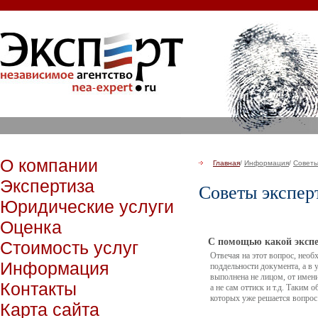
О компании
Главная
/
Информация
/
Советы
Экспертиза
Советы экспер
Юридические услуги
Оценка
С помощью какой экспе
Стоимость услуг
Отвечая на этот вопрос, необ
Информация
поддельности документа, а в
выполнена не лицом, от имени
Контакты
а не сам оттиск и т.д. Таким 
которых уже решается вопрос 
Карта сайта