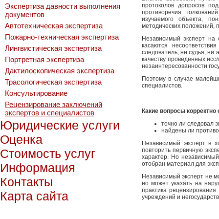
Экспертиза давности выполнения
протоколов допросов под
противоречия толковани
документов
изучаемого объекта, по
Автотехническая экспертиза
методических положений, п
Пожарно-техническая экспертиза
Независимый эксперт на 
касаются несоответстви
Лингвистическая экспертиза
следователь, ни судья, ни
Портретная экспертиза
качеству проведенных иссл
незаинтересованности госу
Дактилоскопическая экспертиза
Поэтому в случае малейш
Трасологическая экспертиза
специалистов.
Консультирование
Рецензирование заключений
Какие вопросы корректно 
экспертов и специалистов
Юридические услуги
точно ли следовал 
найдены ли противо
Оценка
Независимый эксперт в х
Стоимость услуг
повторить первичную эксп
характер. Но независимый
отобран материал для эксп
Информация
Независимый эксперт не м
Контакты
но может указать на нар
практика рецензирования 
Карта сайта
учреждений и негосударст