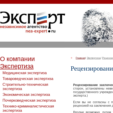
О компании
Главная
/
Экспертиза
/
Рецензи
Экспертиза
Рецензировани
Медицинская экспертиза
Товароведческая экспертиза
Строительно-техническая
Рецензирование заключе
экспертиза
сторон, установлены неве
государственного учрежде
Экономическая экспертиза
эксперта.)
Почерковедческая экспертиза
Если вы не согласны с п
Технико-криминалистическая
рецензией на заключения д
экспертиза
Вполне возможно, путем 