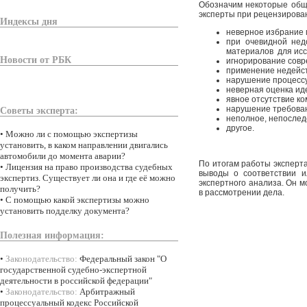
Обозначим некоторые общ
эксперты при рецензирован
Индексы дня
неверное избрание 
при очевидной нед
материалов для исс
Новости от РБК
игнорирование совр
применение недейст
нарушение процессу
неверная оценка ид
явное отсутствие ко
нарушение требова
Советы эксперта:
неполное, непослед
другое.
•
Можно ли с помощью экспертизы
установить, в каком направлении двигались
автомобили до момента аварии?
По итогам работы эксперт
•
Лицензия на право производства судебных
выводы о соответствии и
экспертиз. Существует ли она и где её можно
экспертного анализа. Он 
получить?
в рассмотрении дела.
•
С помощью какой экспертизы можно
установить подделку документа?
Полезная информация:
•
Законодательство:
Федеральный закон "О
государственной судебно-экспертной
деятельности в российской федерации"
•
Законодательство:
Арбитражный
процессуальный кодекс Российской