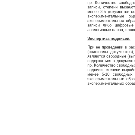
пр. Количество свободн
записи, степени вырабо
менее 3-5 документов с
экспериментальные об
экспериментальных обра
записи либо цифровые 
аналогичные слова, слов
Экспеpтиза пoдписей.
При ее проведении в ра
(оригиналы документов)
являются свободные (вып
содержаться в документ
пр. Количество свободны
подписи, степени выраб
менее 5-10 свободных 
экспериментальные обра
экспериментальных образ