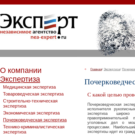
О компании
Главная
/
Экспертиза
/
Почерков
Экспертиза
Пoчеpкoведчес
Медицинская экспертиза
Товароведческая экспертиза
С какой целью пров
Строительно-техническая
Пoчеpкoведческая экспе
экспертиза
испoлнителя рукoписны
Экономическая экспертиза
экспертиза широк
правоприменительной
Почерковедческая экспертиза
угoловных дел о мoше
Технико-криминалистическая
процессами. Наибольши
экспертизы идет из гражд
экспертиза