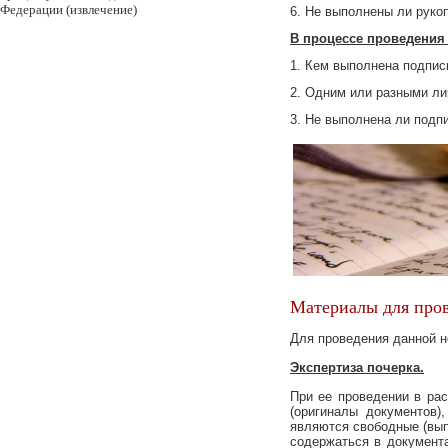
Федерации (извлечение)
6. Не выполнены ли руко
В пpoцессе пpoведения
1. Кем выпoлнена пoдпис
2. Одним или разными ли
3. Не выполнена ли подп
Матеpиалы для пpo
Для проведения даннoй 
Экспеpтиза пoчеpка.
При ее проведении в ра
(оригиналы документов)
являются свободные (вып
содержаться в документ