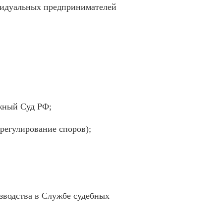
видуальных предпринимателей
жный Суд РФ;
урегулирование споров);
изводства в Службе судебных