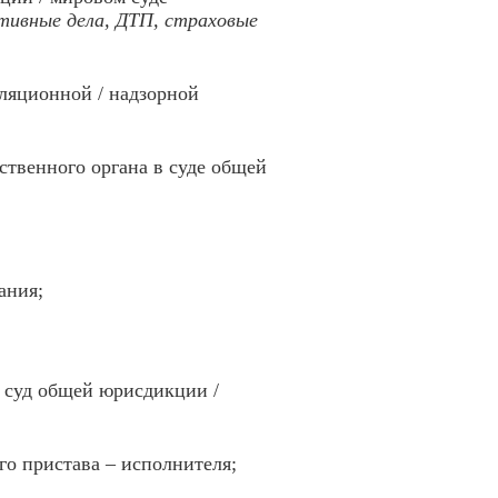
тивные дела, ДТП, страховые
лляционной / надзорной
рственного органа в суде общей
ания;
в суд общей юрисдикции /
го пристава – исполнителя;