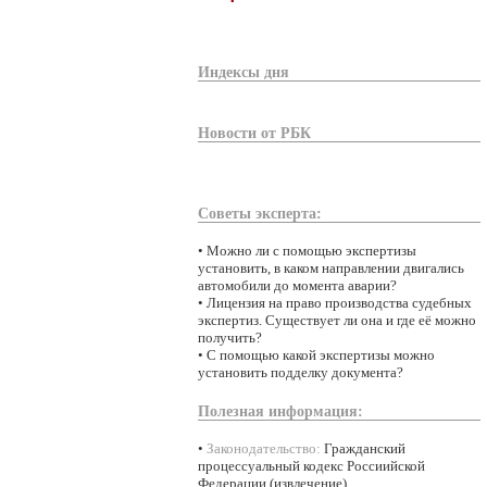
Индексы дня
Новости от РБК
Советы эксперта:
•
Можно ли с помощью экспертизы
установить, в каком направлении двигались
автомобили до момента аварии?
•
Лицензия на право производства судебных
экспертиз. Существует ли она и где её можно
получить?
•
С помощью какой экспертизы можно
установить подделку документа?
Полезная информация:
•
Законодательство:
Гражданский
процессуальный кодекс Россиийской
Федерации (извлечение)