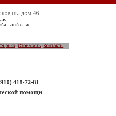
ское ш., дом 46
офис
 мобильный офис
Оценка
|
Стоимость
|
Контакты
(910) 418-72-81
ческой помощи