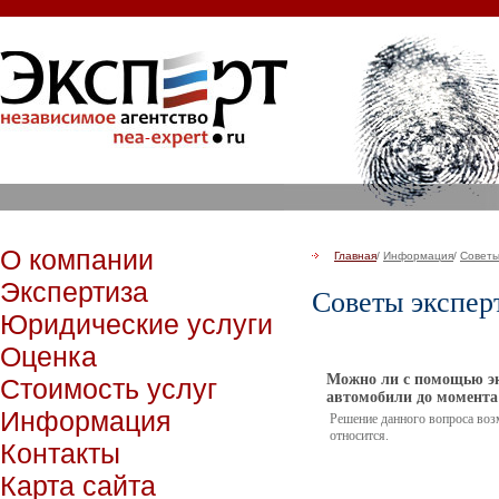
О компании
Главная
/
Информация
/
Советы
Экспертиза
Советы экспер
Юридические услуги
Оценка
Можно ли с помощью эк
Стоимость услуг
автомобили до момента
Информация
Решение данного вопроса воз
относится.
Контакты
Карта сайта